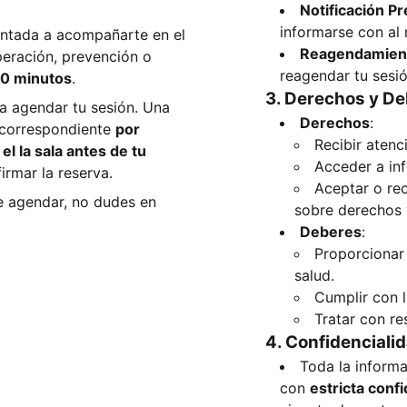
Notificación Pr
informarse con a
ientada a acompañarte en el
Reagendamien
peración, prevención o
reagendar tu sesió
50 minutos
.
3. Derechos y De
a agendar tu sesión. Una
Derechos
:
o correspondiente
por
Recibir atenc
el la sala antes de tu
Acceder a inf
irmar la reserva.
Aceptar o rec
de agendar, no dudes en
sobre derechos 
Deberes
:
Proporcionar
salud.
Cumplir con l
Tratar con re
4. Confidenciali
Toda la informa
con
estricta conf