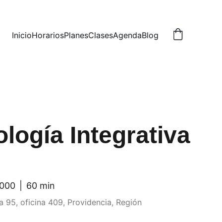
Inicio
Horarios
Planes
Clases
Agenda
Blog
ología Integrativa
000
60 min
a 95, oficina 409, Providencia, Región