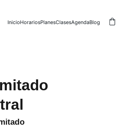
Inicio
Horarios
Planes
Clases
Agenda
Blog
imitado
ral
imitado