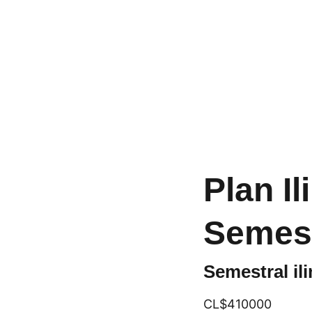
Plan Il
Semest
Semestral il
CL$410000